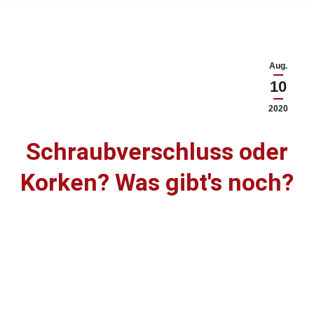
Aug.
10
2020
Schraubverschluss oder
#wasistbesser #Vorurteile
Korken? Was gibt's noch?